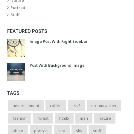
Nature
Portrait
Stuff
FEATURED POSTS
Image Post With Right Sidebar
Post With Background Image
TAGS
advertisement
coffee
css3
dreamcatcher
fashion
forest
html5
man
nature
photo
portrait
sea
sky
stuff