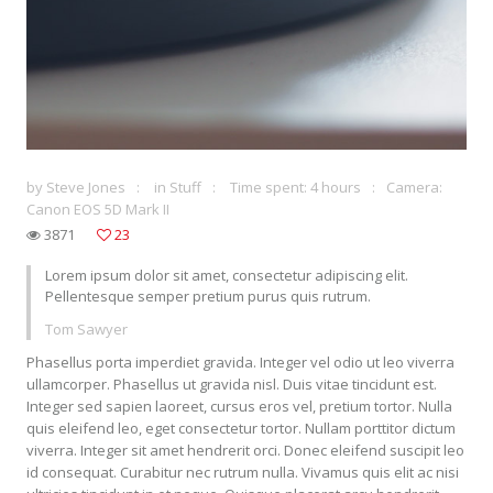
by
Steve Jones
in
Stuff
Time spent: 4 hours
Camera:
Canon EOS 5D Mark II
3871
23
Lorem ipsum dolor sit amet, consectetur adipiscing elit.
Pellentesque semper pretium purus quis rutrum.
Tom Sawyer
Phasellus porta imperdiet gravida. Integer vel odio ut leo viverra
ullamcorper. Phasellus ut gravida nisl. Duis vitae tincidunt est.
Integer sed sapien laoreet, cursus eros vel, pretium tortor. Nulla
quis eleifend leo, eget consectetur tortor. Nullam porttitor dictum
viverra. Integer sit amet hendrerit orci. Donec eleifend suscipit leo
id consequat. Curabitur nec rutrum nulla. Vivamus quis elit ac nisi