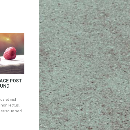
MAGE POST
OUND
us et nisl
 non lectus.
lerisque sed...