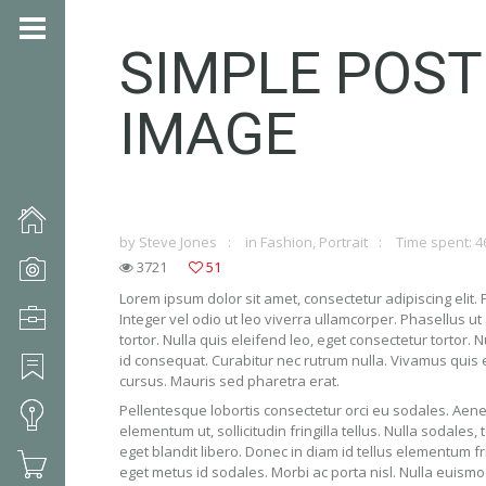
SIMPLE POS
IMAGE
by
Steve Jones
in
Fashion
,
Portrait
Time spent: 4
3721
51
Lorem ipsum dolor sit amet, consectetur adipiscing elit
Integer vel odio ut leo viverra ullamcorper. Phasellus ut 
tortor. Nulla quis eleifend leo, eget consectetur tortor. N
id consequat. Curabitur nec rutrum nulla. Vivamus quis el
cursus. Mauris sed pharetra erat.
Pellentesque lobortis consectetur orci eu sodales. Aene
elementum ut, sollicitudin fringilla tellus. Nulla sodales,
eget blandit libero. Donec in diam id tellus elementum fr
eget metus id sodales. Morbi ac porta nisl. Nulla euismo