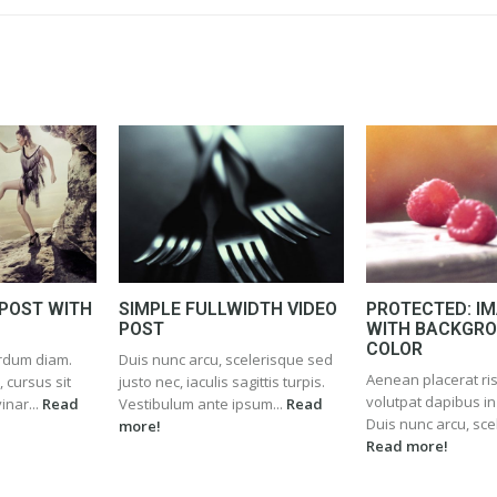
 POST WITH
SIMPLE FULLWIDTH VIDEO
PROTECTED: I
POST
WITH BACKGR
COLOR
erdum diam.
Duis nunc arcu, scelerisque sed
Aenean placerat ris
 cursus sit
justo nec, iaculis sagittis turpis.
volutpat dapibus in
inar...
Read
Vestibulum ante ipsum...
Read
Duis nunc arcu, sce
more!
Read more!