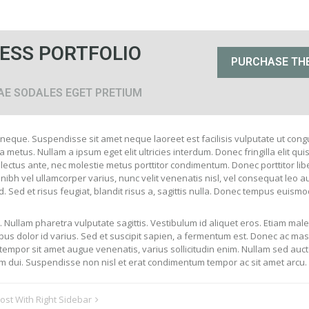
ESS PORTFOLIO
PURCHASE TH
TAE SODALES EGET PRETIUM
 neque. Suspendisse sit amet neque laoreet est facilisis vulputate ut cong
metus. Nullam a ipsum eget elit ultricies interdum. Donec fringilla elit quis
ectus ante, nec molestie metus porttitor condimentum. Donec porttitor libe
ibh vel ullamcorper varius, nunc velit venenatis nisl, vel consequat leo a
Sed et risus feugiat, blandit risus a, sagittis nulla. Donec tempus euismod
 Nullam pharetra vulputate sagittis. Vestibulum id aliquet eros. Etiam mal
apibus dolor id varius. Sed et suscipit sapien, a fermentum est. Donec ac m
tempor sit amet augue venenatis, varius sollicitudin enim. Nullam sed auct
ctum dui. Suspendisse non nisl et erat condimentum tempor ac sit amet arcu.
ost With Right Sidebar