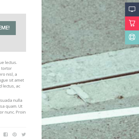
EME!
ue lectus.
 tortor
ro nisl, a
ugue sit amet
 lectus, ac
esuada nulla
assa quam. Ut
or nunc. Proin