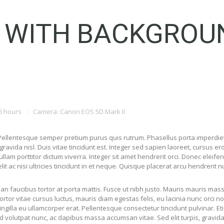
T WITH BACKGROU
6 hours
Camera: Canon EOS 5D Mark II
. Pellentesque semper pretium purus quis rutrum. Phasellus porta imperdie
gravida nisl. Duis vitae tincidunt est. Integer sed sapien laoreet, cursus er
ullam porttitor dictum viverra. Integer sit amet hendrerit orci. Donec eleifen
it ac nisi ultricies tincidunt in et neque. Quisque placerat arcu hendrerit n
an faucibus tortor at porta mattis. Fusce ut nibh justo. Mauris mauris mass
 tortor vitae cursus luctus, mauris diam egestas felis, eu lacinia nunc orci no
ingilla eu ullamcorper erat. Pellentesque consectetur tincidunt pulvinar. Eti
d volutpat nunc, ac dapibus massa accumsan vitae. Sed elit turpis, gravida