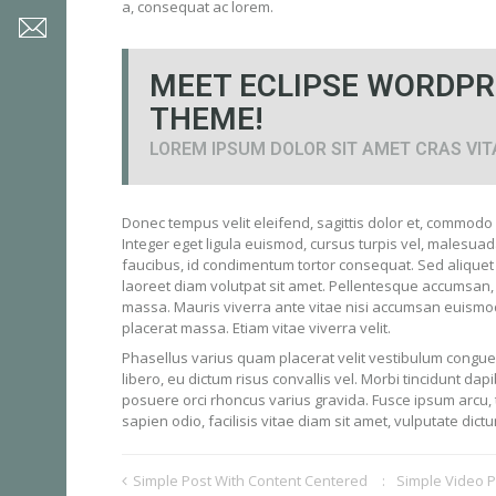
a, consequat ac lorem.
MEET ECLIPSE WORDPR
THEME!
LOREM IPSUM DOLOR SIT AMET CRAS VI
Donec tempus velit eleifend, sagittis dolor et, commodo
Integer eget ligula euismod, cursus turpis vel, malesuada 
faucibus, id condimentum tortor consequat. Sed aliquet l
laoreet diam volutpat sit amet. Pellentesque accumsan, n
massa. Mauris viverra ante vitae nisi accumsan euismod. 
placerat massa. Etiam vitae viverra velit.
Phasellus varius quam placerat velit vestibulum congue.
libero, eu dictum risus convallis vel. Morbi tincidunt d
posuere orci rhoncus varius gravida. Fusce ipsum arcu, 
sapien odio, facilisis vitae diam sit amet, vulputate di
Simple Post With Content Centered
Simple Video P