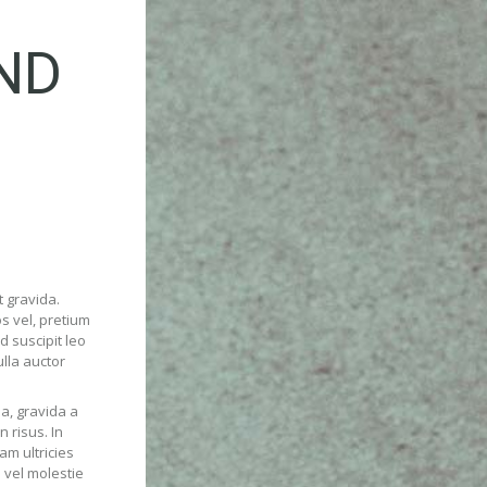
ND
t gravida.
os vel, pretium
d suscipit leo
ulla auctor
a, gravida a
n risus. In
am ultricies
 vel molestie