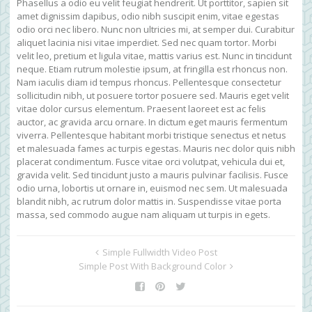
Phasellus a odio eu velit feugiat hendrerit. Ut porttitor, sapien sit
amet dignissim dapibus, odio nibh suscipit enim, vitae egestas
odio orci nec libero. Nunc non ultricies mi, at semper dui. Curabitur
aliquet lacinia nisi vitae imperdiet. Sed nec quam tortor. Morbi
velit leo, pretium et ligula vitae, mattis varius est. Nunc in tincidunt
neque. Etiam rutrum molestie ipsum, at fringilla est rhoncus non.
Nam iaculis diam id tempus rhoncus. Pellentesque consectetur
sollicitudin nibh, ut posuere tortor posuere sed. Mauris eget velit
vitae dolor cursus elementum. Praesent laoreet est ac felis
auctor, ac gravida arcu ornare. In dictum eget mauris fermentum
viverra. Pellentesque habitant morbi tristique senectus et netus
et malesuada fames ac turpis egestas. Mauris nec dolor quis nibh
placerat condimentum. Fusce vitae orci volutpat, vehicula dui et,
gravida velit. Sed tincidunt justo a mauris pulvinar facilisis. Fusce
odio urna, lobortis ut ornare in, euismod nec sem. Ut malesuada
blandit nibh, ac rutrum dolor mattis in. Suspendisse vitae porta
massa, sed commodo augue nam aliquam ut turpis in egets.
Simple Fullwidth Video Post
Simple Post With Background Color