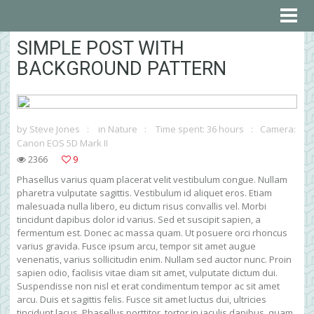
SIMPLE POST WITH
BACKGROUND PATTERN
by
Steve Jones
in
Nature
Time spent: 36 hours
Camera:
Canon EOS 5D Mark II
2366
9
Phasellus varius quam placerat velit vestibulum congue. Nullam
pharetra vulputate sagittis. Vestibulum id aliquet eros. Etiam
malesuada nulla libero, eu dictum risus convallis vel. Morbi
tincidunt dapibus dolor id varius. Sed et suscipit sapien, a
fermentum est. Donec ac massa quam. Ut posuere orci rhoncus
varius gravida. Fusce ipsum arcu, tempor sit amet augue
venenatis, varius sollicitudin enim. Nullam sed auctor nunc. Proin
sapien odio, facilisis vitae diam sit amet, vulputate dictum dui.
Suspendisse non nisl et erat condimentum tempor ac sit amet
arcu. Duis et sagittis felis. Fusce sit amet luctus dui, ultricies
tincidunt lacus. Phasellus porttitor, tortor in iaculis dapibus, quam