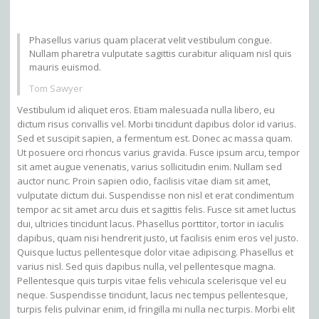
Phasellus varius quam placerat velit vestibulum congue.
Nullam pharetra vulputate sagittis curabitur aliquam nisl quis
mauris euismod.
Tom Sawyer
Vestibulum id aliquet eros. Etiam malesuada nulla libero, eu
dictum risus convallis vel. Morbi tincidunt dapibus dolor id varius.
Sed et suscipit sapien, a fermentum est. Donec ac massa quam.
Ut posuere orci rhoncus varius gravida. Fusce ipsum arcu, tempor
sit amet augue venenatis, varius sollicitudin enim. Nullam sed
auctor nunc. Proin sapien odio, facilisis vitae diam sit amet,
vulputate dictum dui. Suspendisse non nisl et erat condimentum
tempor ac sit amet arcu duis et sagittis felis. Fusce sit amet luctus
dui, ultricies tincidunt lacus. Phasellus porttitor, tortor in iaculis
dapibus, quam nisi hendrerit justo, ut facilisis enim eros vel justo.
Quisque luctus pellentesque dolor vitae adipiscing. Phasellus et
varius nisl. Sed quis dapibus nulla, vel pellentesque magna.
Pellentesque quis turpis vitae felis vehicula scelerisque vel eu
neque. Suspendisse tincidunt, lacus nec tempus pellentesque,
turpis felis pulvinar enim, id fringilla mi nulla nec turpis. Morbi elit