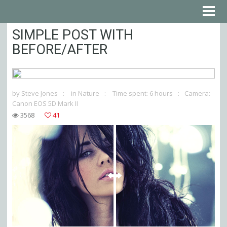
SIMPLE POST WITH
BEFORE/AFTER
by
Steve Jones
in
Nature
Time spent: 6 hours
Camera:
Canon EOS 5D Mark II
3568
41