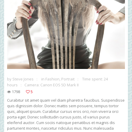
by
Steve Jones
in
Fashion
,
Portrait
Time spent: 24
hours
Camera: Canon EOS 5D Mark II
1798
5
Curabitur sit amet quam vel diam pharetra faucibus. Suspendisse
quis dignissim dolor. Donec mattis sem posuere, tempus tortor
quis, aliquet ipsum. Curabitur cursus eros orci, non viverra orci
porta eget. Donec sollicitudin cursus justo, id varius purus
eleifend auctor. Cum sociis natoque penatibus et magnis dis
parturient montes, nascetur ridiculus mus. Nunc malesuada