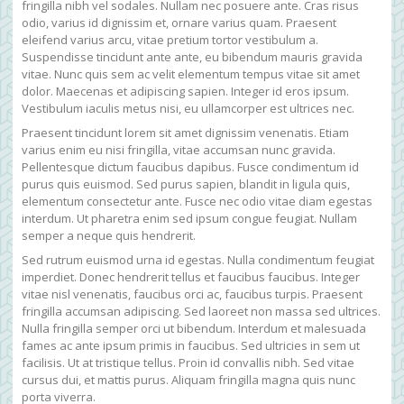
fringilla nibh vel sodales. Nullam nec posuere ante. Cras risus
odio, varius id dignissim et, ornare varius quam. Praesent
eleifend varius arcu, vitae pretium tortor vestibulum a.
Suspendisse tincidunt ante ante, eu bibendum mauris gravida
vitae. Nunc quis sem ac velit elementum tempus vitae sit amet
dolor. Maecenas et adipiscing sapien. Integer id eros ipsum.
Vestibulum iaculis metus nisi, eu ullamcorper est ultrices nec.
Praesent tincidunt lorem sit amet dignissim venenatis. Etiam
varius enim eu nisi fringilla, vitae accumsan nunc gravida.
Pellentesque dictum faucibus dapibus. Fusce condimentum id
purus quis euismod. Sed purus sapien, blandit in ligula quis,
elementum consectetur ante. Fusce nec odio vitae diam egestas
interdum. Ut pharetra enim sed ipsum congue feugiat. Nullam
semper a neque quis hendrerit.
Sed rutrum euismod urna id egestas. Nulla condimentum feugiat
imperdiet. Donec hendrerit tellus et faucibus faucibus. Integer
vitae nisl venenatis, faucibus orci ac, faucibus turpis. Praesent
fringilla accumsan adipiscing. Sed laoreet non massa sed ultrices.
Nulla fringilla semper orci ut bibendum. Interdum et malesuada
fames ac ante ipsum primis in faucibus. Sed ultricies in sem ut
facilisis. Ut at tristique tellus. Proin id convallis nibh. Sed vitae
cursus dui, et mattis purus. Aliquam fringilla magna quis nunc
porta viverra.